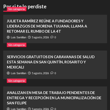
Por si te lo perdiste
Sin categoría
JULIETA RAMÍREZ REÚNE A FUNDADORES Y
LIDERAZGOS DE MORENA TIJUANA; LLAMA A
RETOMAR EL RUMBO DE LA 4T
5 agosto, 2026
Luis Santillan
0
Sin categoría
SERVICIOS GRATUITOS EN CARAVANAS DE SALUD
ESTA SEMANA EN SAN QUINTÍN, ROSARITO Y
MEXICALI
5 agosto, 2026
Luis Santillan
0
Sin categoría
ANALIZAN EN MESA DE TRABAJO PENDIENTES DE
ENTREGA Y RECEPCIÓN EN LA MUNICIPALIZACIÓN DE
SAN FELIPE
5 agosto, 2026
Luis Santillan
0