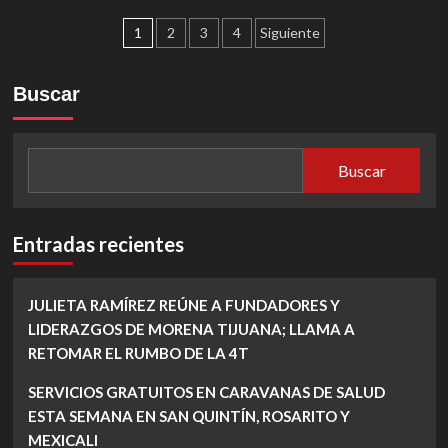
LISTAS
Paginación
200
1
2
3
4
Siguiente
BODYCAMS
de
PARA
POLICIAS
entradas
Buscar
DE
MEXICALI
Buscar
Entradas recientes
JULIETA RAMÍREZ REÚNE A FUNDADORES Y
LIDERAZGOS DE MORENA TIJUANA; LLAMA A
RETOMAR EL RUMBO DE LA 4T
SERVICIOS GRATUITOS EN CARAVANAS DE SALUD
ESTA SEMANA EN SAN QUINTÍN, ROSARITO Y
MEXICALI