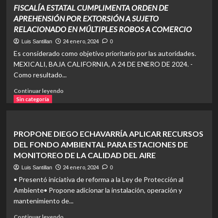
DE
GRUPO
FISCALÍA ESTATAL CUMPLIMENTA ORDEN DE
B.C.
CALIENTE
APREHENSIÓN POR EXTORSIÓN A SUJETO
REALIZA
RELACIONADO EN MÚLTIPLES ROBOS A COMERCIO
IMPORTANTE
DONATIVO
24 enero, 2024
Luis Santillan
0
A
Es considerado como objetivo prioritario por las autoridades.
UNIDADES
MEXICALI, BAJA CALIFORNIA, A 24 DE ENERO DE 2024. -
MEDICAS
Como resultado...
DEL
IMSS
Read
Continuar leyendo
more
Sin categoría
about
<em>FISCALÍA
ESTATAL
PROPONE DIEGO ECHAVARRÍA APLICAR RECURSOS
CUMPLIMENTA
DEL FONDO AMBIENTAL PARA ESTACIONES DE
ORDEN
MONITOREO DE LA CALIDAD DEL AIRE
DE
APREHENSIÓN
24 enero, 2024
Luis Santillan
0
POR
• Presentó iniciativa de reforma a la Ley de Protección al
EXTORSIÓN
Ambiente• Propone adicionar la instalación, operación y
A
mantenimiento de...
SUJETO
RELACIONADO
Read
Continuar leyendo