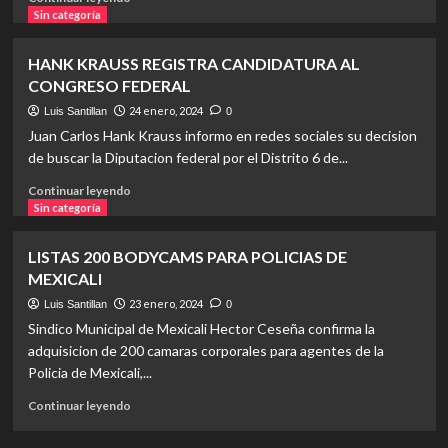
EN
more
Sin categoría
MÚLTIPLES
about
ROBOS
<br>PROPONE
A
HANK KRAUSS REGISTRA CANDIDATURA AL
DIEGO
COMERCIO</em>
CONGRESO FEDERAL
ECHAVARRÍA
APLICAR
24 enero, 2024
Luis Santillan
0
RECURSOS
Juan Carlos Hank Krauss informo en redes sociales su decision
DEL
de buscar la Diputacion federal por el Distrito 6 de...
FONDO
AMBIENTAL
Read
Continuar leyendo
PARA
more
Sin categoría
ESTACIONES
about
DE
HANK
LISTAS 200 BODYCAMS PARA POLICIAS DE
MONITOREO
KRAUSS
MEXICALI
DE
REGISTRA
LA
CANDIDATURA
23 enero, 2024
Luis Santillan
0
CALIDAD
AL
Sindico Municipal de Mexicali Hector Ceseña confirma la
DEL
CONGRESO
adquisicion de 200 camaras corporales para agentes de la
AIRE
FEDERAL
Policia de Mexicali,...
Read
Continuar leyendo
more
about