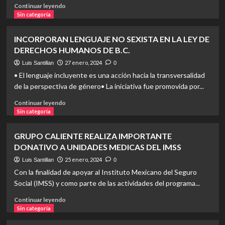
CRUCE
Read
Continuar leyendo
DE
more
Sin categoría
EUA
about
A
PODERES
INCORPORAN LENGUAJE NO SEXISTA EN LA LEY DE
TIJUANA
JUDICIALES
DERECHOS HUMANOS DE B.C.
B.C.
DEL
NOROESTE
27 enero, 2024
Luis Santillan
0
SE
• El lenguaje incluyente es una acción hacia la transversalidad
COORDINAN
de la perspectiva de género• La iniciativa fue promovida por...
PARA
IMPLEMENTACIÓN
Read
Continuar leyendo
DE
more
Sin categoría
NUEVO
about
MODELO
INCORPORAN
GRUPO CALIENTE REALIZA IMPORTANTE
DE
LENGUAJE
DONATIVO A UNIDADES MEDICAS DEL IMSS
JUSTICIA
NO
CIVIL
SEXISTA
25 enero, 2024
Luis Santillan
0
Y
EN
Con la finalidad de apoyar al Instituto Mexicano del Seguro
FAMILIAR
LA
Social (IMSS) y como parte de las actividades del programa...
LEY
DE
Read
Continuar leyendo
DERECHOS
more
Sin categoría
HUMANOS
about