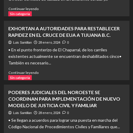
Y
SEGURIDAD
Read
Continuar leyendo
JURÍDICA
more
Sin categoría
A
about
TESTAMENTO
CELEBRA
EXHORTAN A AUTORIDADES PARA RESTABLECER
OLÓGRAFO
CALIENTE
RAPIDEZ EN EL CRUCE DE EUA A TIJUANA B.C.
UNIVERSIDAD
SEXTO
28 enero, 2024
Luis Santillan
0
ANIVERSARIO
• En el punto fronterizo de El Chaparral, de los carriles
existentes actualmente se encuentran deshabilitados cinco•
También es necesario...
Read
Continuar leyendo
more
Sin categoría
about
EXHORTAN
PODERES JUDICIALES DEL NOROESTE SE
A
COORDINAN PARA IMPLEMENTACIÓN DE NUEVO
AUTORIDADES
MODELO DE JUSTICIA CIVIL Y FAMILIAR
PARA
RESTABLECER
28 enero, 2024
Luis Santillan
0
RAPIDEZ
• Se llegan a acuerdos para lograr una puesta en marcha del
EN
Código Nacional de Procedimientos Civiles y Familiares que...
EL