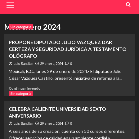
Menu
Mes:
enero 2024
Sin categoría
PROPONE DIPUTADO JULIO VÁZQUEZ DAR
CERTEZA Y SEGURIDAD JURÍDICA A TESTAMENTO
OLÓGRAFO
29 enero, 2024
Luis Santillan
0
Mexicali, B.C., lunes 29 de enero de 2024.- El diputado Julio
César Vázquez Castillo, presentó iniciativa de reforma a la...
Read
Continuar leyendo
more
Sin categoría
about
PROPONE
CELEBRA CALIENTE UNIVERSIDAD SEXTO
DIPUTADO
ANIVERSARIO
JULIO
VÁZQUEZ
29 enero, 2024
Luis Santillan
0
DAR
A seis años de su creación, cuenta con 50 cursos diferentes.
CERTEZA
Ofrecer servicios de calidad en un ambiente cordial y...