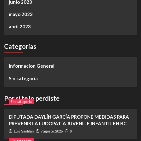
junio 2023
mayo 2023
abril 2023
Categorías
Informacion General
Sin categoría
Por si te lo perdiste
Sin categoría
DIPUTADA DAYLÍN GARCÍA PROPONE MEDIDAS PARA
PREVENIR LA LUDOPATÍA JUVENIL E INFANTIL EN BC
7 agosto, 2026
Luis Santillan
0
Sin categoría