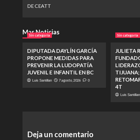
DE CEATT
Mas Noticias
Sin categoría
Sin categoría
DIPUTADA DAYLÍN GARCÍA
JULIETA 
PROPONE MEDIDAS PARA
FUNDADO
PREVENIR LA LUDOPATÍA
LIDERAZ
JUVENIL E INFANTIL EN BC
TIJUANA;
RETOMAR
7 agosto, 2026
Luis Santillan
0
4T
Luis Santilla
Deja un comentario