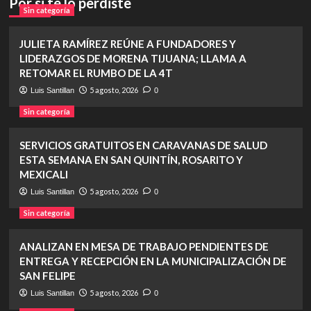
Por si te lo perdiste
Sin categoría
JULIETA RAMÍREZ REÚNE A FUNDADORES Y
LIDERAZGOS DE MORENA TIJUANA; LLAMA A
RETOMAR EL RUMBO DE LA 4T
5 agosto, 2026
Luis Santillan
0
Sin categoría
SERVICIOS GRATUITOS EN CARAVANAS DE SALUD
ESTA SEMANA EN SAN QUINTÍN, ROSARITO Y
MEXICALI
5 agosto, 2026
Luis Santillan
0
Sin categoría
ANALIZAN EN MESA DE TRABAJO PENDIENTES DE
ENTREGA Y RECEPCIÓN EN LA MUNICIPALIZACIÓN DE
SAN FELIPE
5 agosto, 2026
Luis Santillan
0