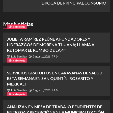
DROGA DE PRINCIPAL CONSUMO
Mas Noticias
Sin categoría
JULIETA RAMÍREZ REÚNE A FUNDADORES Y
LIDERAZGOS DE MORENA TIJUANA; LLAMA A
RETOMAR EL RUMBO DE LA 4T
5 agosto, 2026
Luis Santillan
0
Sin categoría
SERVICIOS GRATUITOS EN CARAVANAS DE SALUD
ESTA SEMANA EN SAN QUINTÍN, ROSARITO Y
MEXICALI
5 agosto, 2026
Luis Santillan
0
Sin categoría
ANALIZAN EN MESA DE TRABAJO PENDIENTES DE
ENTREGA Y RECEPCIÓN EN LA MUNICIPALIZACIÓN