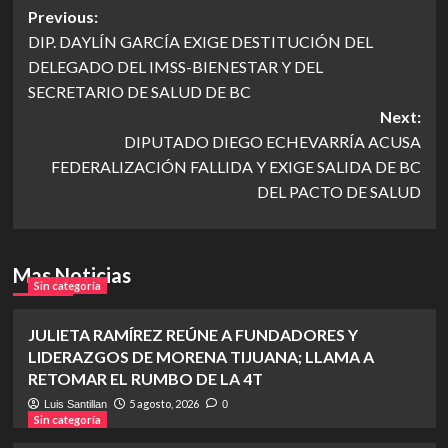
Post
Previous:
DIP. DAYLÍN GARCÍA EXIGE DESTITUCIÓN DEL
navigation
DELEGADO DEL IMSS-BIENESTAR Y DEL
SECRETARIO DE SALUD DE BC
Next:
DIPUTADO DIEGO ECHEVARRÍA ACUSA
FEDERALIZACIÓN FALLIDA Y EXIGE SALIDA DE BC
DEL PACTO DE SALUD
Mas Noticias
Sin categoría
JULIETA RAMÍREZ REÚNE A FUNDADORES Y
LIDERAZGOS DE MORENA TIJUANA; LLAMA A
RETOMAR EL RUMBO DE LA 4T
5 agosto, 2026
Luis Santillan
0
Sin categoría