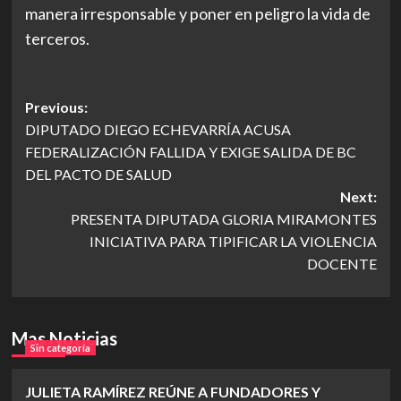
manera irresponsable y poner en peligro la vida de
terceros.
Post
Previous:
DIPUTADO DIEGO ECHEVARRÍA ACUSA
navigation
FEDERALIZACIÓN FALLIDA Y EXIGE SALIDA DE BC
DEL PACTO DE SALUD
Next:
PRESENTA DIPUTADA GLORIA MIRAMONTES
INICIATIVA PARA TIPIFICAR LA VIOLENCIA
DOCENTE
Mas Noticias
Sin categoría
JULIETA RAMÍREZ REÚNE A FUNDADORES Y