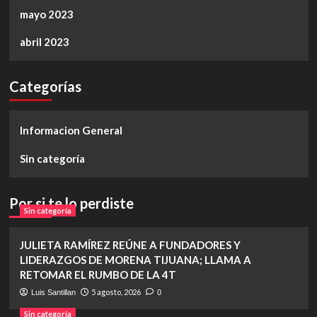
mayo 2023
abril 2023
Categorías
Informacion General
Sin categoría
Por si te lo perdiste
Sin categoría
JULIETA RAMÍREZ REÚNE A FUNDADORES Y
LIDERAZGOS DE MORENA TIJUANA; LLAMA A
RETOMAR EL RUMBO DE LA 4T
5 agosto, 2026
Luis Santillan
0
Sin categoría