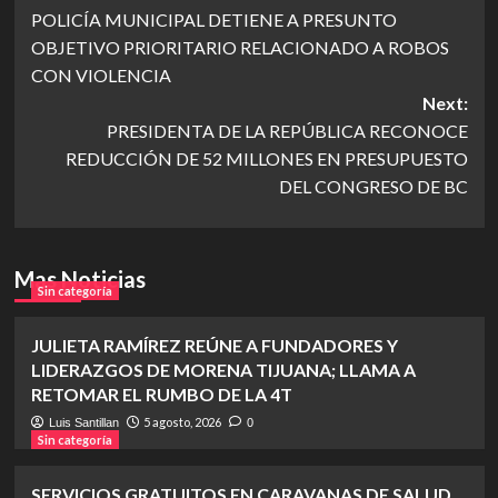
POLICÍA MUNICIPAL DETIENE A PRESUNTO
navigation
OBJETIVO PRIORITARIO RELACIONADO A ROBOS
CON VIOLENCIA
Next:
PRESIDENTA DE LA REPÚBLICA RECONOCE
REDUCCIÓN DE 52 MILLONES EN PRESUPUESTO
DEL CONGRESO DE BC
Mas Noticias
Sin categoría
JULIETA RAMÍREZ REÚNE A FUNDADORES Y
LIDERAZGOS DE MORENA TIJUANA; LLAMA A
RETOMAR EL RUMBO DE LA 4T
5 agosto, 2026
Luis Santillan
0
Sin categoría
SERVICIOS GRATUITOS EN CARAVANAS DE SALUD