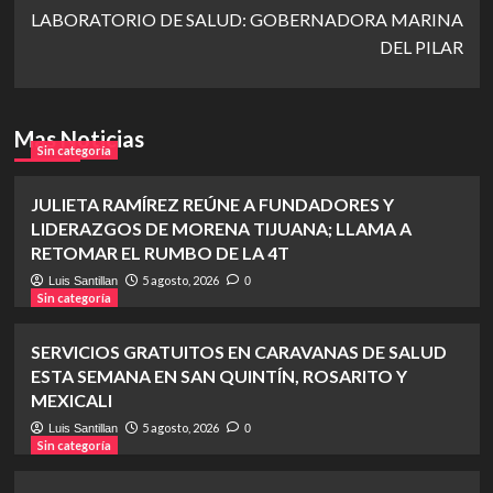
LABORATORIO DE SALUD: GOBERNADORA MARINA
DEL PILAR
Mas Noticias
Sin categoría
JULIETA RAMÍREZ REÚNE A FUNDADORES Y
LIDERAZGOS DE MORENA TIJUANA; LLAMA A
RETOMAR EL RUMBO DE LA 4T
5 agosto, 2026
Luis Santillan
0
Sin categoría
SERVICIOS GRATUITOS EN CARAVANAS DE SALUD
ESTA SEMANA EN SAN QUINTÍN, ROSARITO Y
MEXICALI
5 agosto, 2026
Luis Santillan
0
Sin categoría