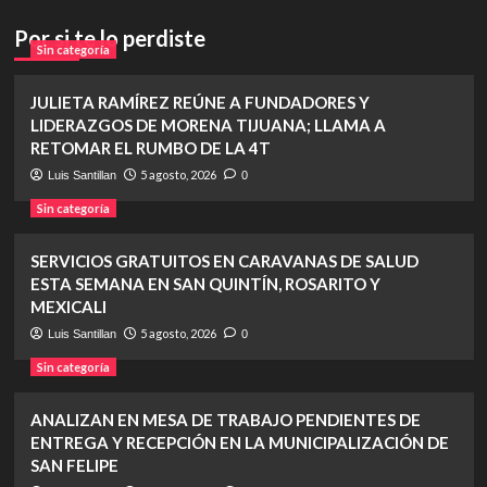
Por si te lo perdiste
Sin categoría
JULIETA RAMÍREZ REÚNE A FUNDADORES Y
LIDERAZGOS DE MORENA TIJUANA; LLAMA A
RETOMAR EL RUMBO DE LA 4T
5 agosto, 2026
Luis Santillan
0
Sin categoría
SERVICIOS GRATUITOS EN CARAVANAS DE SALUD
ESTA SEMANA EN SAN QUINTÍN, ROSARITO Y
MEXICALI
5 agosto, 2026
Luis Santillan
0
Sin categoría
ANALIZAN EN MESA DE TRABAJO PENDIENTES DE
ENTREGA Y RECEPCIÓN EN LA MUNICIPALIZACIÓN DE
SAN FELIPE