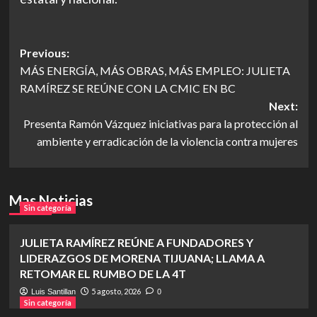
Post
Previous:
MÁS ENERGÍA, MÁS OBRAS, MÁS EMPLEO: JULIETA
navigation
RAMÍREZ SE REÚNE CON LA CMIC EN BC
Next:
Presenta Ramón Vázquez iniciativas para la protección al
ambiente y erradicación de la violencia contra mujeres
Mas Noticias
Sin categoría
JULIETA RAMÍREZ REÚNE A FUNDADORES Y
LIDERAZGOS DE MORENA TIJUANA; LLAMA A
RETOMAR EL RUMBO DE LA 4T
5 agosto, 2026
Luis Santillan
0
Sin categoría