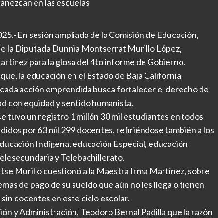
anezcan en las escuelas
025.- En sesión ampliada de la Comisión de Educación,
de la Diputada Dunnia Montserrat Murillo López,
rtínez para la glosa del 4to informe de Gobierno.
e, la educación en el Estado de Baja California,
 cada acción emprendida busca fortalecer el derecho de
dad con equidad y sentido humanista.
e tuvo un registro 1 millón 30 mil estudiantes en todos
ndidos por 63 mil 299 docentes, refiriéndose también a los
educación Indígena, educación Especial, educación
lesecundaria y Telebachillerato.
tse Murillo cuestionó a la Maestra Irma Martínez, sobre
mas de pago de su sueldo que aún no les llega o tienen
 sin docentes en este ciclo escolar.
ión y Administración, Teodoro Bernal Padilla que la razón