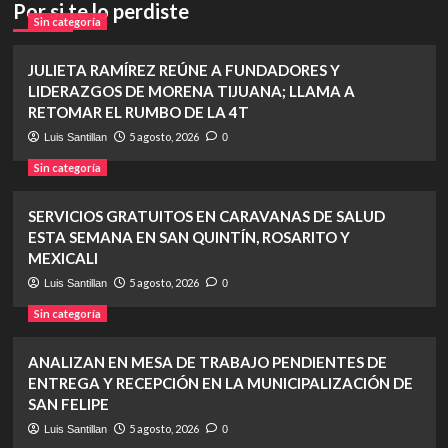
Por si te lo perdiste
Sin categoría
JULIETA RAMÍREZ REÚNE A FUNDADORES Y
LIDERAZGOS DE MORENA TIJUANA; LLAMA A
RETOMAR EL RUMBO DE LA 4T
5 agosto, 2026
Luis Santillan
0
Sin categoría
SERVICIOS GRATUITOS EN CARAVANAS DE SALUD
ESTA SEMANA EN SAN QUINTÍN, ROSARITO Y
MEXICALI
5 agosto, 2026
Luis Santillan
0
Sin categoría
ANALIZAN EN MESA DE TRABAJO PENDIENTES DE
ENTREGA Y RECEPCIÓN EN LA MUNICIPALIZACIÓN DE
SAN FELIPE
5 agosto, 2026
Luis Santillan
0