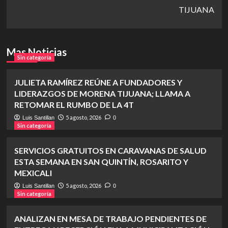
TIJUANA
Mas Noticias
Sin categoría
JULIETA RAMÍREZ REÚNE A FUNDADORES Y
LIDERAZGOS DE MORENA TIJUANA; LLAMA A
RETOMAR EL RUMBO DE LA 4T
5 agosto, 2026
Luis Santillan
0
Sin categoría
SERVICIOS GRATUITOS EN CARAVANAS DE SALUD
ESTA SEMANA EN SAN QUINTÍN, ROSARITO Y
MEXICALI
5 agosto, 2026
Luis Santillan
0
Sin categoría
ANALIZAN EN MESA DE TRABAJO PENDIENTES DE