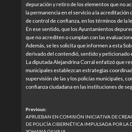
depuración y retiro de los elementos que no a
la permanencia en el servicio a la acreditación
de control de confianza, en los términos de la le
En ese sentido, que los Ayuntamientos depuren 
que no acrediten o cumplan con las evaluacione
Además, se les solicita que informen a esta S
derivado del contendió, sentido y peticionado 
La diputada Alejandrina Corral enfatizó que res
municipales establezcan estrategias coordina
supervisión de las y los policías municipales, con
confianza ciudadana en las instituciones de se
Post
Previous:
APRUEBAN EN COMISIÓN INICIATIVA DE CREA
navigation
DE POLICÍA CIBERNÉTICA IMPULSADA POR LA D
YOHANA GILVAJA