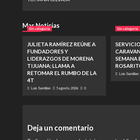
Mas Noticias
Sin categoría
Sin categoría
JULIETA RAMÍREZ REÚNE A
SERVICI
FUNDADORES Y
CARAVAN
LIDERAZGOS DE MORENA
SEMANA E
TIJUANA; LLAMA A
ROSARIT
RETOMAR EL RUMBO DE LA
Luis Santillan
4T
5 agosto, 2026
Luis Santillan
0
Deja un comentario