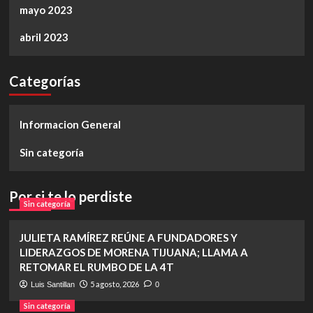
mayo 2023
abril 2023
Categorías
Informacion General
Sin categoría
Por si te lo perdiste
Sin categoría
JULIETA RAMÍREZ REÚNE A FUNDADORES Y
LIDERAZGOS DE MORENA TIJUANA; LLAMA A
RETOMAR EL RUMBO DE LA 4T
5 agosto, 2026
Luis Santillan
0
Sin categoría