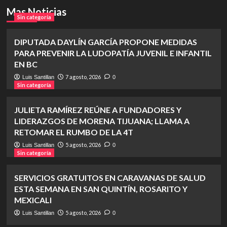
Mas Noticias
Sin categoría
DIPUTADA DAYLÍN GARCÍA PROPONE MEDIDAS
PARA PREVENIR LA LUDOPATÍA JUVENIL E INFANTIL
EN BC
7 agosto, 2026
Luis Santillan
0
Sin categoría
JULIETA RAMÍREZ REÚNE A FUNDADORES Y
LIDERAZGOS DE MORENA TIJUANA; LLAMA A
RETOMAR EL RUMBO DE LA 4T
5 agosto, 2026
Luis Santillan
0
Sin categoría
SERVICIOS GRATUITOS EN CARAVANAS DE SALUD
ESTA SEMANA EN SAN QUINTÍN, ROSARITO Y
MEXICALI
5 agosto, 2026
Luis Santillan
0