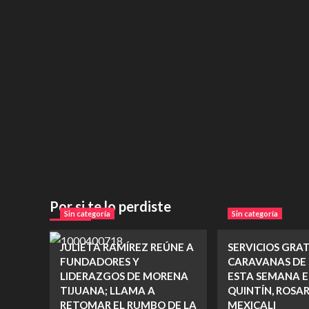
Por si te lo perdiste
Sin categoría
Sin categoría
JULIETA RAMÍREZ REÚNE A
SERVICIOS GRA
FUNDADORES Y
CARAVANAS DE
LIDERAZGOS DE MORENA
ESTA SEMANA E
TIJUANA; LLAMA A
QUINTÍN, ROSAR
RETOMAR EL RUMBO DE LA
MEXICALI