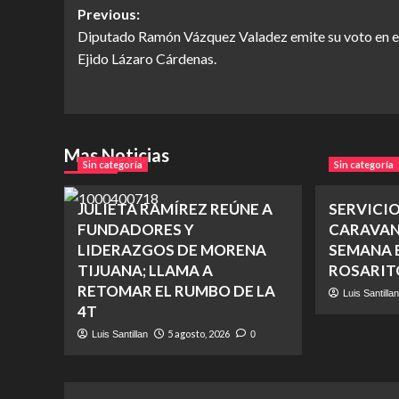
Post
Previous:
Diputado Ramón Vázquez Valadez emite su voto en e
navigation
Ejido Lázaro Cárdenas.
Mas Noticias
Sin categoría
Sin categoría
JULIETA RAMÍREZ REÚNE A
SERVICI
FUNDADORES Y
CARAVAN
LIDERAZGOS DE MORENA
SEMANA E
TIJUANA; LLAMA A
ROSARIT
RETOMAR EL RUMBO DE LA
Luis Santilla
4T
5 agosto, 2026
Luis Santillan
0