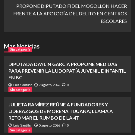
PROPONE DIPUTADO FIDEL MOGOLLÓN HACER
FRENTE A LA APOLOGÍA DEL DELITO EN CENTROS
ESCOLARES
Mas Noticias
Sin categoría
DIPUTADA DAYLÍN GARCÍA PROPONE MEDIDAS
PARA PREVENIR LA LUDOPATÍA JUVENIL E INFANTIL
EN BC
7 agosto, 2026
Luis Santillan
0
Sin categoría
JULIETA RAMÍREZ REÚNE A FUNDADORES Y
LIDERAZGOS DE MORENA TIJUANA; LLAMA A
RETOMAR EL RUMBO DE LA 4T
5 agosto, 2026
Luis Santillan
0
Sin categoría