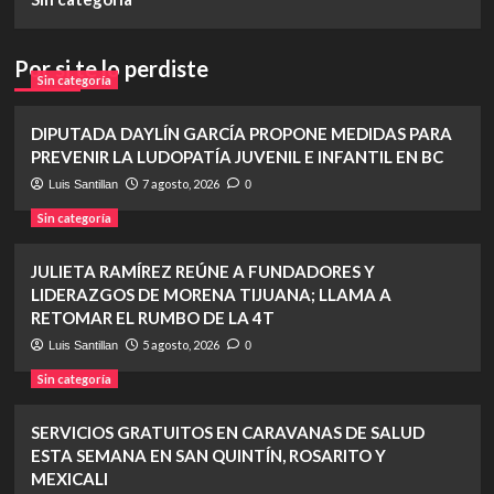
Por si te lo perdiste
Sin categoría
DIPUTADA DAYLÍN GARCÍA PROPONE MEDIDAS PARA
PREVENIR LA LUDOPATÍA JUVENIL E INFANTIL EN BC
7 agosto, 2026
Luis Santillan
0
Sin categoría
JULIETA RAMÍREZ REÚNE A FUNDADORES Y
LIDERAZGOS DE MORENA TIJUANA; LLAMA A
RETOMAR EL RUMBO DE LA 4T
5 agosto, 2026
Luis Santillan
0
Sin categoría
SERVICIOS GRATUITOS EN CARAVANAS DE SALUD
ESTA SEMANA EN SAN QUINTÍN, ROSARITO Y
MEXICALI