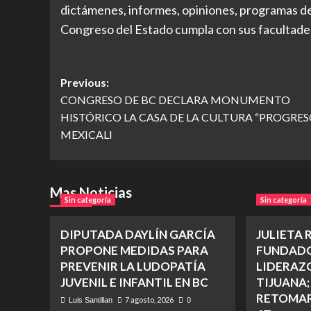
dictámenes, informes, opiniones, programas de 
Congreso del Estado cumpla con sus facultades
Post
Previous:
CONGRESO DE BC DECLARA MONUMENTO
navigation
HISTÓRICO LA CASA DE LA CULTURA “PROGRES
MEXICALI
Mas Noticias
Sin categoría
Sin categoría
DIPUTADA DAYLÍN GARCÍA
JULIETA 
PROPONE MEDIDAS PARA
FUNDADO
PREVENIR LA LUDOPATÍA
LIDERAZ
JUVENIL E INFANTIL EN BC
TIJUANA;
RETOMAR
7 agosto, 2026
Luis Santillan
0