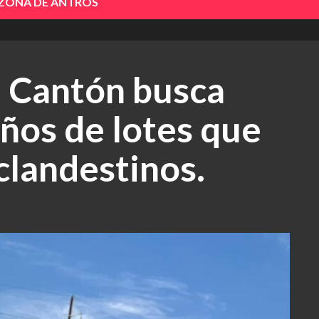
 ZONA DE ANTROS
e Cantón busca
eños de lotes que
clandestinos.