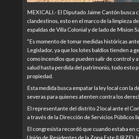
MEXICALI.- El Diputado Jaime Cantón busca co
clandestinos, esto en el marco de la limpieza d
espaldas de Villa Colonial y de lado de Mision
“Es momento de tomar medidas históricas ante 
Legislador, ya que los lotes baldíos tienden a ge
como incendios que pueden salir de control y a
salud hasta perdida del patrimonio, todo esto p
propiedad.
Esta medida busca empatar la ley local con la d
severas para quienes atenten contra los derech
El representante del distrito 2 local ante el C
a través de la Dirección de Servicios Públicos 
El congresista recordó que cuando estaba en ca
Unión de Residentes de la Zona Este (URZE), hic