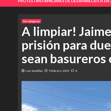
PROTESTAN FAMILIARES DE DESAPARECIDOS EN
Sin categoría
A limpiar! Jaim
prisión para du
sean basureros 
Luis Santillan
9 febrero, 2025
0