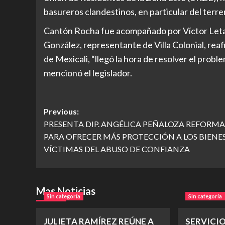
basureros clandestinos, en particular del terre
Cantón Rocha fue acompañado por Víctor Letay
González, representante de Villa Colonial, rea
de Mexicali, “llegó la hora de resolver el probl
mencionó el legislador.
Post
Previous:
PRESENTA DIP. ANGÉLICA PEÑALOZA REFORMA
navigation
PARA OFRECER MÁS PROTECCIÓN A LOS BIENES
VÍCTIMAS DEL ABUSO DE CONFIANZA
Mas Noticias
Sin categoría
Sin categoría
JULIETA RAMÍREZ REÚNE A
SERVICI