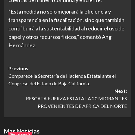
cuentas de manera continua y eficiente.
“Esta medida no solo mejorará la eficiencia y
transparencia en la fiscalización, sino que también
contribuirá a la sustentabilidad al reducir el uso de
papel y otros recursos físicos,” comentó Ang
Hernández.
Post
Previous:
Comparece la Secretaría de Hacienda Estatal ante el
navigation
Congreso del Estado de Baja California.
Next:
RESCATA FUERZA ESTATAL A 20 MIGRANTES
PROVENIENTES DE ÁFRICA DEL NORTE
Mas Noticias
Sin categoría