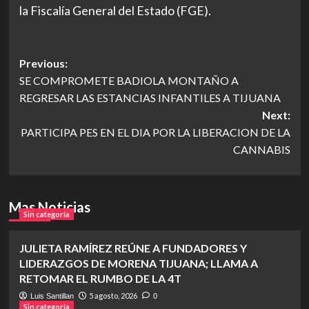
la Fiscalía General del Estado (FGE).
Post
Previous:
SE COMPROMETE BADIOLA MONTAÑO A
navigation
REGRESAR LAS ESTANCIAS INFANTILES A TIJUANA
Next:
PARTICIPA PES EN EL DIA POR LA LIBERACION DE LA
CANNABIS
Mas Noticias
Sin categoría
JULIETA RAMÍREZ REÚNE A FUNDADORES Y
LIDERAZGOS DE MORENA TIJUANA; LLAMA A
RETOMAR EL RUMBO DE LA 4T
5 agosto, 2026
Luis Santillan
0
Sin categoría