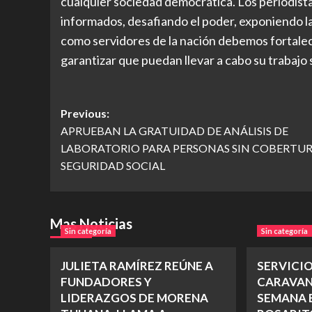
cualquier sociedad democrática. Los periodis
informados, desafiando el poder, exponiendo la
como servidores de la nación debemos fortalec
garantizar que puedan llevar a cabo su trabajo 
Post
Previous:
APRUEBAN LA GRATUIDAD DE ANÁLISIS DE
navigation
LABORATORIO PARA PERSONAS SIN COBERTUR
SEGURIDAD SOCIAL
Mas Noticias
Sin categoría
Sin categoría
JULIETA RAMÍREZ REÚNE A
SERVICI
FUNDADORES Y
CARAVAN
LIDERAZGOS DE MORENA
SEMANA E