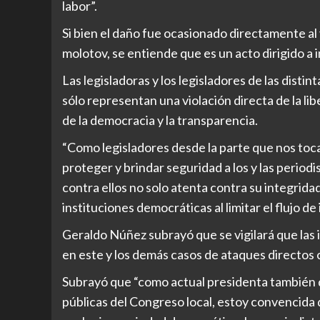
labor”.
Si bien el daño fue ocasionado directamente al
molotov, se entiende que es un acto dirigido a 
Las legisladoras y los legisladores de las disti
sólo representan una violación directa de la l
de la democracia y la transparencia.
“Como legisladores desde la parte que nos toca
proteger y brindar seguridad a los y las periodi
contra ellos no solo atenta contra su integridad
instituciones democráticas al limitar el flujo de
Geraldo Núñez subrayó que se vigilará que las 
en este y los demás casos de ataques directos 
Subrayó que “como actual presidenta también 
públicas del Congreso local, estoy convencida 