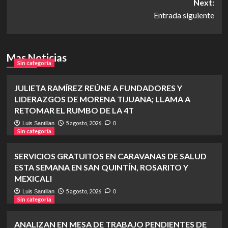
Next:
Entrada siguiente
Mas Noticias
Sin categoría
JULIETA RAMÍREZ REÚNE A FUNDADORES Y
LIDERAZGOS DE MORENA TIJUANA; LLAMA A
RETOMAR EL RUMBO DE LA 4T
5 agosto, 2026
Luis Santillan
0
Sin categoría
SERVICIOS GRATUITOS EN CARAVANAS DE SALUD
ESTA SEMANA EN SAN QUINTÍN, ROSARITO Y
MEXICALI
5 agosto, 2026
Luis Santillan
0
Sin categoría
ANALIZAN EN MESA DE TRABAJO PENDIENTES DE