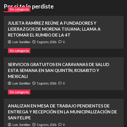
Por si te lo perdiste
Sin categoría
JULIETA RAMÍREZ REÚNE A FUNDADORES Y
LIDERAZGOS DE MORENA TIJUANA; LLAMA A
RETOMAR EL RUMBO DE LA 4T
5 agosto, 2026
Luis Santillan
0
Sin categoría
SERVICIOS GRATUITOS EN CARAVANAS DE SALUD
ESTA SEMANA EN SAN QUINTÍN, ROSARITO Y
MEXICALI
5 agosto, 2026
Luis Santillan
0
Sin categoría
ANALIZAN EN MESA DE TRABAJO PENDIENTES DE
ENTREGA Y RECEPCIÓN EN LA MUNICIPALIZACIÓN DE
SAN FELIPE
5 agosto, 2026
Luis Santillan
0