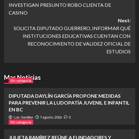
INVESTIGAN PRESUNTO ROBO CLIENTA DE
navigation
CASINO
Next:
SOLICITA DIPUTADO GUERRERO, INFORMAR QUÉ
INSTITUCIONES EDUCATIVAS CUENTAN CON
RECONOCIMIENTO DE VALIDEZ OFICIAL DE
ESTUDIOS
Mas Noticias
Sin categoría
DIPUTADA DAYLÍN GARCÍA PROPONE MEDIDAS
PARA PREVENIR LA LUDOPATÍA JUVENIL E INFANTIL
EN BC
7 agosto, 2026
Luis Santillan
0
Sin categoría
JULIETA RAMÍREZ REÚNE A FUNDADORES Y