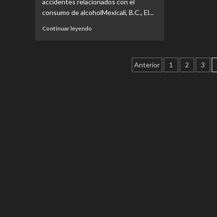
accidentes relacionados con el
SEXTA
consumo de alcoholMexicali, B.C., El...
SESIÓN
ORDINARIA
Read
Continuar leyendo
more
about
EXHORTA
Paginación
DIPUTADA
Anterior
1
2
3
EVELYN
de
SÁNCHEZ
A
entradas
AYUNTAMIENTOS
A
IMPULSAR
CAMPAÑA
PREVENTIVA
“SI
TOMAS
NO
MANEJES”