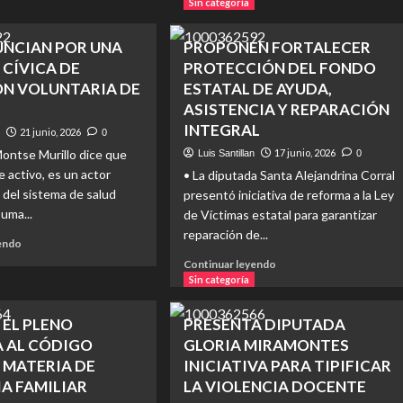
Sin categoría
UNA
EXHORTA
AMENAZA
CONGRESO
UNCIAN POR UNA
SANITARIA
PROPONEN FORTALECER
A
GRAVE
 CÍVICA DE
PROTECCIÓN DEL FONDO
GARANTIZAR
PARA
LOS
N VOLUNTARIA DE
ESTATAL DE AYUDA,
LA
40
ASISTENCIA Y REPARACIÓN
SALUD
MINUTOS
INTEGRAL
DE
21 junio, 2026
n
0
DE
LAS
ontse Murillo dice que
17 junio, 2026
ESTACIONAMIENTO
Luis Santillan
0
FAMILIAS:
GRATUITO
 activo, es un actor
• La diputada Santa Alejandrina Corral
DIPUTADA
EN
del sistema de salud
presentó iniciativa de reforma a la Ley
MONTSERRAT
PLAYAS
suma...
de Víctimas estatal para garantizar
MURILLO
DE
reparación de...
ROSARITO
Read
yendo
more
Read
Continuar leyendo
about
more
Sin categoría
SE
about
PRONUNCIAN
PROPONEN
 EL PLENO
PRESENTA DIPUTADA
POR
FORTALECER
 AL CÓDIGO
GLORIA MIRAMONTES
UNA
PROTECCIÓN
CULTURA
 MATERIA DE
INICIATIVA PARA TIPIFICAR
DEL
CÍVICA
FONDO
A FAMILIAR
LA VIOLENCIA DOCENTE
DE
ESTATAL