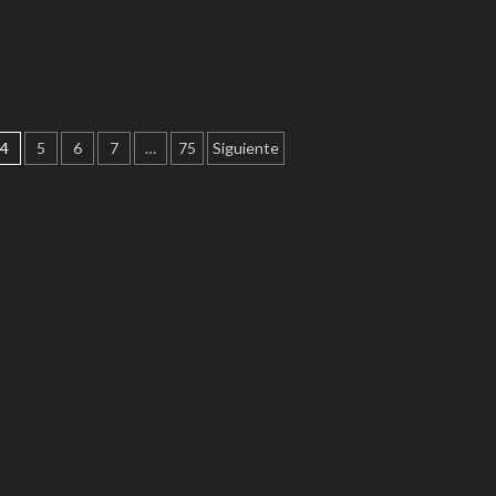
4
5
6
7
…
75
Siguiente