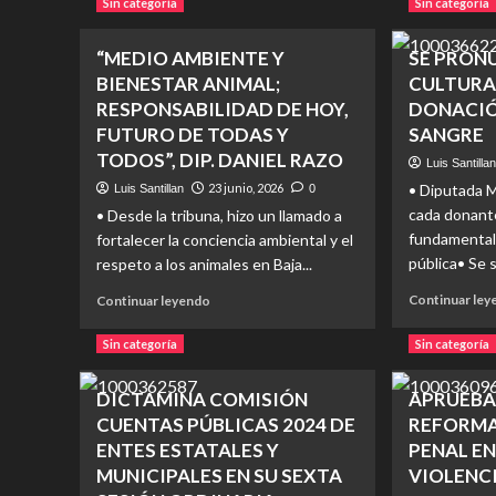
Sin categoría
Sin categoría
DIPUTADA
SANTA
“MEDIO AMBIENTE Y
SE PRON
ALEJANDRINA
CORRAL
BIENESTAR ANIMAL;
CULTURA
TARIFA
RESPONSABILIDAD DE HOY,
DONACIÓ
ELÉCTRICA
FUTURO DE TODAS Y
SANGRE
JUSTA
TODOS”, DIP. DANIEL RAZO
PARA
Luis Santilla
ZONAS
23 junio, 2026
• Diputada M
Luis Santillan
0
DE
cada donante
• Desde la tribuna, hizo un llamado a
CLIMA
fundamental 
fortalecer la conciencia ambiental y el
EXTREMO
pública• Se 
respeto a los animales en Baja...
EN
BC
Read
Continuar le
Continuar leyendo
more
about
Sin categoría
Sin categoría
“MEDIO
AMBIENTE
DICTAMINA COMISIÓN
APRUEBA
Y
CUENTAS PÚBLICAS 2024 DE
REFORMA
BIENESTAR
ANIMAL;
ENTES ESTATALES Y
PENAL EN
RESPONSABILIDAD
MUNICIPALES EN SU SEXTA
VIOLENCI
DE