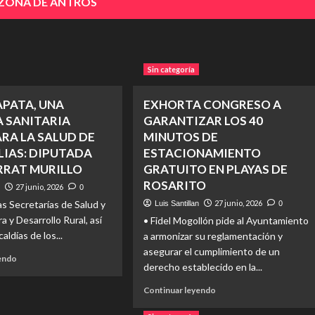
 ZONA DE ANTROS
Sin categoría
APATA, UNA
EXHORTA CONGRESO A
 SANITARIA
GARANTIZAR LOS 40
RA LA SALUD DE
MINUTOS DE
LIAS: DIPUTADA
ESTACIONAMIENTO
RAT MURILLO
GRATUITO EN PLAYAS DE
ROSARITO
27 junio, 2026
n
0
as Secretarías de Salud y
27 junio, 2026
Luis Santillan
0
a y Desarrollo Rural, así
• Fidel Mogollón pide al Ayuntamiento
aldías de los...
a armonizar su reglamentación y
asegurar el cumplimiento de un
Read
yendo
derecho establecido en la...
more
about
Read
Continuar leyendo
LA
more
GARRAPATA,
about