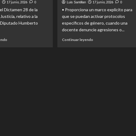
17 junio, 2026
17 junio, 2026
n
0
Luis Santillan
0
DONACIÓN
DE
VOLUNTARIA
 el Dictamen 28 de la
• Proporciona un marco explícito para
AYUDA,
DE
ASISTENCIA
usticia, relativo a la
que se puedan activar protocolos
SANGRE
Y
el Diputado Humberto
específicos de género, cuando una
REPARACIÓN
docente denuncie agresiones o...
INTEGRAL
Read
Read
yendo
Continuar leyendo
more
more
about
about
APRUEBA
PRESENTA
EL
DIPUTADA
PLENO
GLORIA
REFORMA
MIRAMONTES
AL
INICIATIVA
CÓDIGO
PARA
PENAL
TIPIFICAR
EN
LA
MATERIA
VIOLENCIA
DE
DOCENTE
VIOLENCIA
FAMILIAR