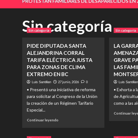
PROTESTAN FAMILIARES DE DESAPARECIDOS EN
Sin categoría
Sin categoría
Sin categoría
PIDE DIPUTADA SANTA
LA GARR
ALEJANDRINA CORRAL
AMENAZA
TARIFA ELÉCTRICA JUSTA
GRAVE PA
PARA ZONAS DE CLIMA
LAS FAMI
EXTREMO EN BC
MONTSER
27 junio, 2026
Luis Santillan
0
Luis Santilla
• Presentó una iniciativa de reforma
• Exhorta a l
para solicitar al Congreso de la Unión
de Agricultur
la creación de un Régimen Tarifario
como a las alc
Especial...
Continuar le
Read
Continuar leyendo
more
about
PIDE