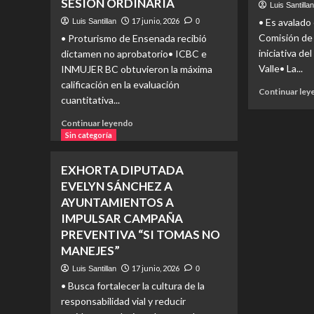
SESIÓN ORDINARIA
Luis Santilla
HOY,
FUTURO
17 junio, 2026
• Es avalado
Luis Santillan
0
DE
Comisión de J
• Proturismo de Ensenada recibió
TODAS
iniciativa d
dictamen no aprobatorio• ICBC e
Y
Valle• La...
INMUJER BC obtuvieron la máxima
TODOS”,
calificación en la evaluación
DIP.
Continuar le
cuantitativa...
DANIEL
RAZO
Read
Continuar leyendo
more
Sin categoría
about
DICTAMINA
EXHORTA DIPUTADA
COMISIÓN
EVELYN SÁNCHEZ A
CUENTAS
AYUNTAMIENTOS A
PÚBLICAS
2024
IMPULSAR CAMPAÑA
DE
PREVENTIVA “SI TOMAS NO
ENTES
MANEJES”
ESTATALES
Y
17 junio, 2026
Luis Santillan
0
MUNICIPALES
• Busca fortalecer la cultura de la
EN
responsabilidad vial y reducir
SU